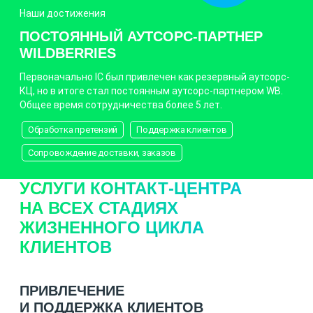
Наши достижения
ПОСТОЯННЫЙ АУТСОРС-ПАРТНЕР
WILDBERRIES
Первоначально IC был привлечен как резервный аутсорс-
КЦ, но в итоге стал постоянным аутсорс-партнером WB.
Общее время сотрудничества более 5 лет.
Обработка претензий
Поддержка клиентов
Сопровождение доставки, заказов
УСЛУГИ КОНТАКТ-ЦЕНТРА
НА ВСЕХ СТАДИЯХ
ЖИЗНЕННОГО ЦИКЛА
КЛИЕНТОВ
ПРИВЛЕЧЕНИЕ
И ПОДДЕРЖКА КЛИЕНТОВ