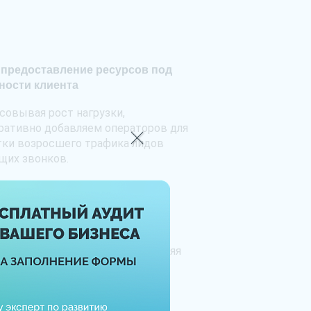
 предоставление ресурсов под
ности клиента
совывая рост нагрузки,
ративно добавляем операторов для
тки возросшего трафика лидов
щих звонков.
ия маркетинга и продаж
отное взаимодействие лидеров
маркетинга и отдела продаж
ет уровень наших услуг, позволяя
тавить наилучшее качество за
льное количество времени.