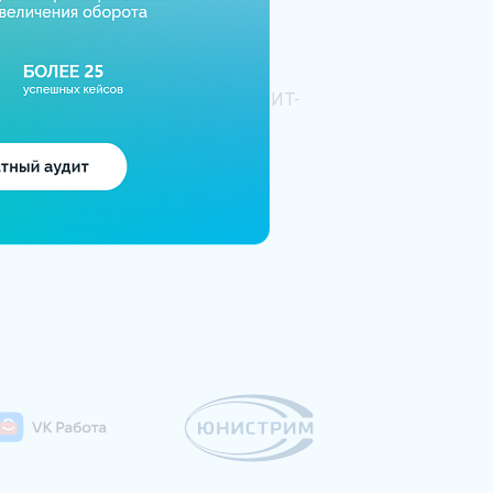
енные разработчики в штате
изуем интеграции различной
сти и оперативно выстраиваем ИТ-
сы под задачи клиента