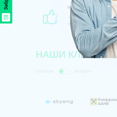
Нас рекомендуют круп
— 3 из наших клиентов —
рейтинга TOP-10 Forbes 
НАШИ КЛИЕНТЫ
Списком
На карте