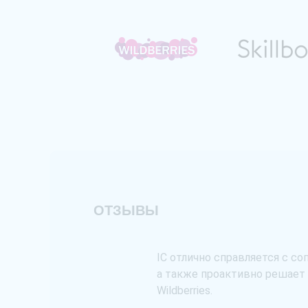
ОТЗЫВЫ
ля 2017 года.
IC отлично справляется с с
оактивный подход.
а также проактивно решает
лей мы получаем
Wildberries.
ложений как