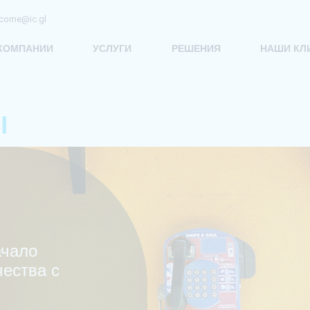
come@ic.gl
КОМПАНИИ
УСЛУГИ
РЕШЕНИЯ
НАШИ КЛ
Ы
ачало
чества с