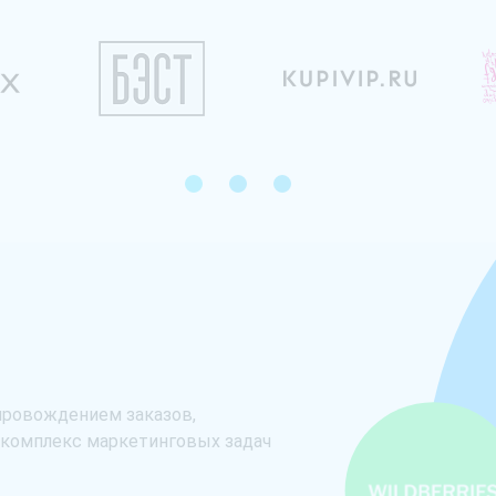
1
2
3
Анастасия Мигура
опровождением заказов,
Главный "пл
 комплекс маркетинговых задач
компании Ал
Менеджер управления
своевремен
банковских карт
легко и ком