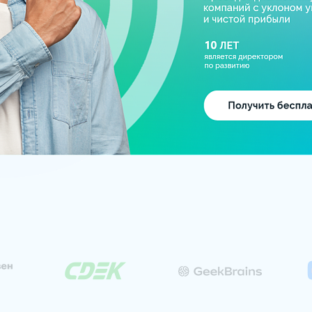
ные бренды
Собств
 участники
— Реал
Russia
сложно
процес