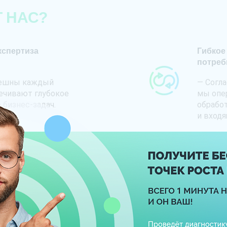
 НАС?
кспертиза
Гибкое
потреб
пешны каждый
— Согла
печивают глубокое
мы опе
 бизнес-задач.
обрабо
и входя
одаж и сервиса
Синерг
иалистов
— Грам
ным курсом. Каждый
рынка 
 личную дорожную
повыша
ия
предос
ами повышения
минима
.