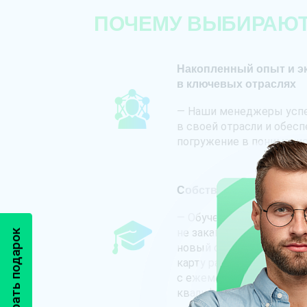
ПОЧЕМУ ВЫБИРАЮТ
Накопленный опыт и э
в ключевых отраслях
— Наши менеджеры ус
в своей отрасли и обес
погружение в понимание
Собственная школа пр
— Обучение наших спец
не заканчивается ввод
Забрать подарок
новый сотрудник имеет
карту развития и обучен
с ежемесячнымим курс
квалификации и навыков