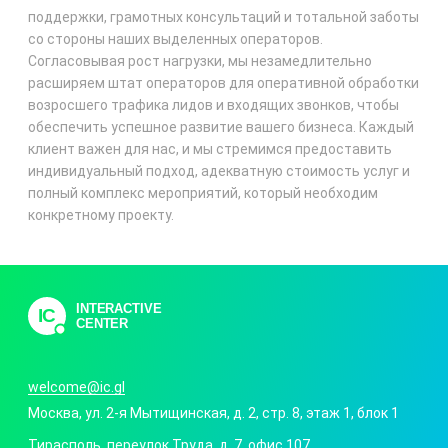
поддержки, грамотных консультаций и тотальной заботы
со стороны наших выделенных операторов.
Согласовывая рост нагрузки, мы незамедлительно
расширяем штат операторов для оперативной обработки
возросшего трафика лидов и входящих звонков, чтобы
обеспечить успешное развитие вашего бизнеса. Каждый
клиент важен для нас, и мы стремимся предоставить
индивидуальный подход, адекватную стоимость услуг и
полный комплекс мероприятий, который необходим
конкретному проекту.
INTERACTIVE
IC
CENTER
welcome@ic.gl
Москва
,
ул. 2-я Мытищинская, д. 2, стр. 8
, этаж 1, блок 1
Тирасполь
,
переулок Труда, д. 7
, офис 107