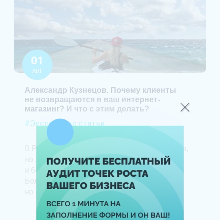
01
АВГ
Александр Кузнецов. Почему клиенты
не возвращаются в ваш интернет-
магазинr? И что с этим делать?
#Экспертные статьи
В Рунете почти 25 000
интернет-магазинов
,
но лишь 2000 из них оформляют десять
и более заказов в день.
Большинству хотелось бы вырасти,
но они не знают, как это сделать.