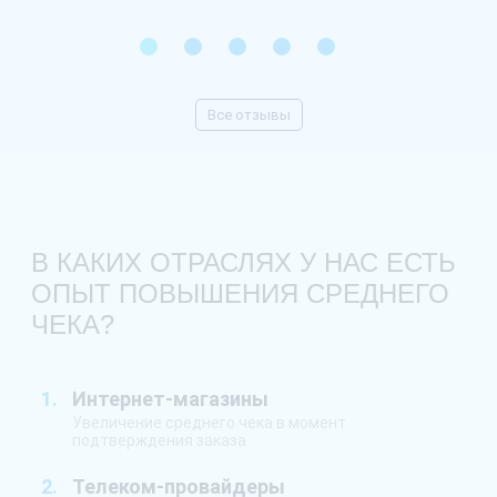
вза
пре
1
2
3
4
5
баз
про
мно
Все отзывы
В КАКИХ ОТРАСЛЯХ У НАС ЕСТЬ
ОПЫТ ПОВЫШЕНИЯ СРЕДНЕГО
ЧЕКА?
Интернет-магазины
Увеличение среднего чека в момент
подтверждения заказа
Телеком-провайдеры