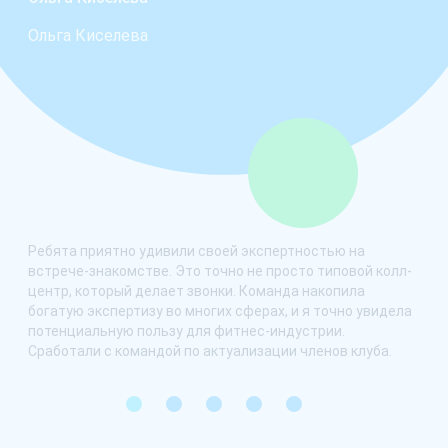
Ольга Киселева
Дир
Фит
 из
Ребята приятно удивили своей экспертностью на
Нам
встрече-знакомстве. Это точно не просто типовой колл-
Int
од
центр, который делает звонки. Команда накопила
рез
богатую экспертизу во многих сферах, и я точно увидела
отн
потенциальную пользу для фитнес-индустрии.
ком
Сработали с командой по актуализации членов клуба.
сто
вза
пре
1
2
3
4
5
баз
про