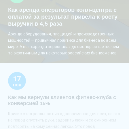
Как аренда операторов колл-центра с
оплатой за результат привела к росту
выручки в 4,5 раза
Аренда оборудования, площадей и производственных
мощностей — привычная практика для бизнеса во всем
мире. А вот «аренда персонала» до сих пор остается чем-
то экзотичным для некоторых российских бизнесменов.
17
НОЯ
Как мы вернули клиентов фитнес-клуба с
конверсией 15%
Кризис стал реальностью одновременно для всех, но это
не повод опустить руки, задраить люки и со смирением
повторять: «а кому сейчас легко». Это повод