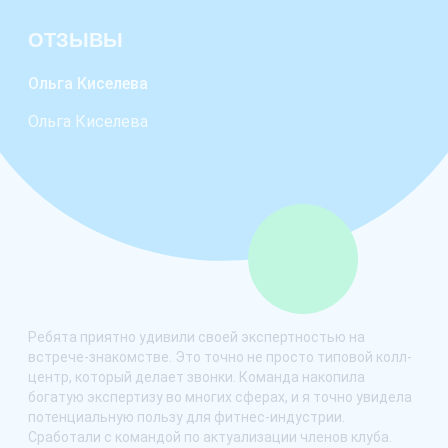
ОТЗЫВЫ
Ольга Киселева
Анд
Ольга Киселева
Дир
Фит
 из
Ребята приятно удивили своей экспертностью на
Нам
встрече-знакомстве. Это точно не просто типовой колл-
Int
од
центр, который делает звонки. Команда накопила
рез
богатую экспертизу во многих сферах, и я точно увидела
отн
потенциальную пользу для фитнес-индустрии.
ком
Сработали с командой по актуализации членов клуба.
сто