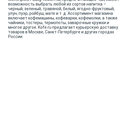
возможность выбрать любой из сортов напитка –
черный, зеленый, травяной, белый, ягодно-фруктовый,
улун, пуэр, ройбуш, мате и т. д. Ассортимент магазина
включает кофемашины, кофеварки, кофемолки, а также
чайники, тостеры, термопоты, заварочные кружки и
многое другое. Kofe.ru предлагает курьерскую доставку
товаров в Москве, Санкт-Петербурге и других городах
России.
КОНТАКТ-ЦЕНТР С ФОКУСОМ
НА LTV
Довольные клиенты
Если клиент надумал уйти,