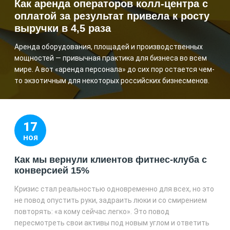
Как аренда операторов колл-центра с
оплатой за результат привела к росту
выручки в 4,5 раза
Аренда оборудования, площадей и производственных
мощностей — привычная практика для бизнеса во всем
мире. А вот «аренда персонала» до сих пор остается чем-
то экзотичным для некоторых российских бизнесменов.
17
НОЯ
Как мы вернули клиентов фитнес-клуба с
конверсией 15%
Кризис стал реальностью одновременно для всех, но это
не повод опустить руки, задраить люки и со смирением
повторять: «а кому сейчас легко». Это повод
пересмотреть свои активы под новым углом и ответить